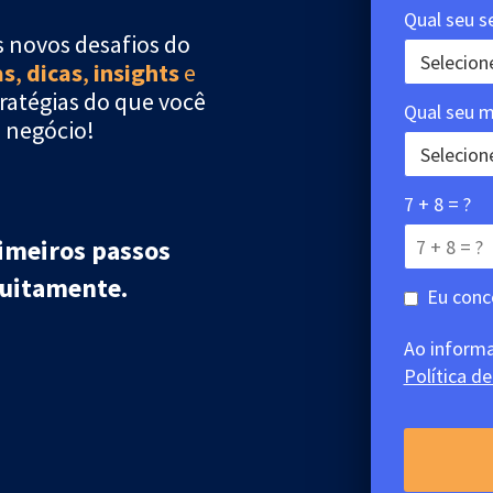
Qual seu 
 novos desafios do
as
,
dicas
,
insights
e
ratégias do que você
Qual seu m
 negócio!
7 + 8 = ?
rimeiros passos
tuitamente.
Eu conc
Ao inform
Política d