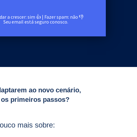
dar a crescer: sim 👍 | Fazer spam: não 👎
Seu email está seguro conosco.
daptarem ao novo cenário,
 os primeiros passos?
ouco mais sobre: