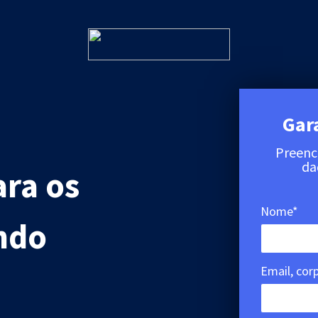
Gara
Preench
da
ara os
Nome*
ndo
Email, cor