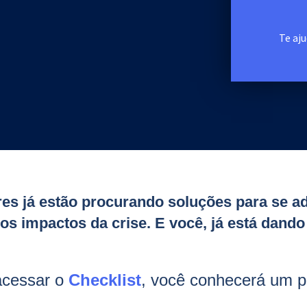
Te aju
s já estão procurando soluções para se a
s impactos da crise. E você, já está dando
acessar o
Checklist
,
você conhecerá um p